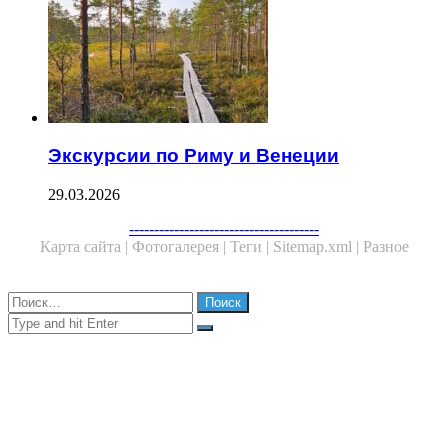
Экскурсии по Риму и Венеции
29.03.2026
Facebook
Twitter
WhatsApp
Telegram
--------------------------------------
Карта сайта |
Фотогалерея |
Теги |
Sitemap.xml |
Разное
Close
Найти:
Close
Search
for