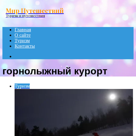
Menu
Мир Путешествий
Туризм и путешествия
Главная
О сайте
Туризм
Контакты
Search
for
горнолыжный курорт
Туризм