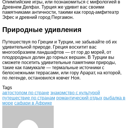
Олимпийские игры, или познакомиться с мифологией в
Древнем Делфах. Турция же удивит вас своими
памятниками античности, такими как город-амфитеатр
Эфес и древний город Пергамон.
Природные удивления
Путешествуя по Греции и Турции, не забывайте об их
удивительной природе. Греция восхитит вас
многообразием ландшафтов — от гор до морей, от
плодородных долин до горных вершин. В Турции вы
сможете посетить удивительные памятники природы,
такие как памуккале — термальные источники с
белоснежными террасами, или гору Арарат, на которой,
по легенде, остановился ковчег Ноя.
Tags
автостопом по стране
знакомство с культурой
путешествие по странам
романтический отдых
рыбалка в
море
сафари в Африке
Facebook
Twitter
LinkedIn
Tumblr
Pinterest
Reddit
VKontakte
Odnoklassniki
Skype
WhatsApp
Telegram
Viber
Share
Print
via
Email