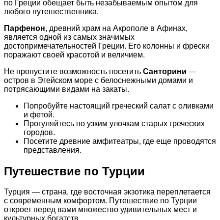
по Греции обещает быть незабываемым опытом для
любого путешественника.
Парфенон
, древний храм на Акрополе в Афинах,
является одной из самых значимых
достопримечательностей Греции. Его колонны и фрески
поражают своей красотой и величием.
Не пропустите возможность посетить
Санторини
—
остров в Эгейском море с белоснежными домами и
потрясающими видами на закаты.
Попробуйте настоящий греческий салат с оливками
и фетой.
Прогуляйтесь по узким улочкам старых греческих
городов.
Посетите древние амфитеатры, где еще проводятся
представления.
Путешествие по Турции
Турция — страна, где восточная экзотика переплетается
с современным комфортом. Путешествие по Турции
откроет перед вами множество удивительных мест и
культурных богатств.