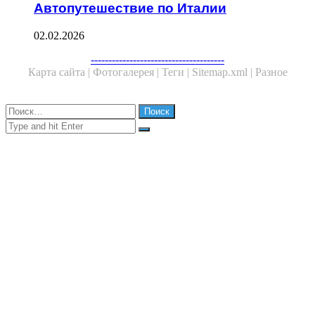
Автопутешествие по Италии
02.02.2026
Facebook
Twitter
WhatsApp
Telegram
--------------------------------------
Карта сайта |
Фотогалерея |
Теги |
Sitemap.xml |
Разное
Close
Найти:
Close
Search
for